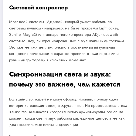
Световой контроллер
Мозг всей системы. Диджей, который умеет работать со
световым пультом - например, на базе программ LightJockey,
Sunlite, MagicQ или аппаратного контроллера ADJ, - создаёт
световые шоу, синхронизированные с музыкальными треками.
Это уже не «мигает лампочка», а осознанная визуальная
концепция вечеринки с заранее прописанными сценами и
ручными триггерами в ключевых моментах.
Синхронизация света и звука:
почему это важнее, чем кажется
Большинство людей не могут сформулировать, почему одна
вечеринка запоминается, а другая - нет. На профессиональном
языке это называется когерентностью аудиовизуального опыта -
момент, когда свет и звук работают как единое целое, а не как
два независимых потока информации.