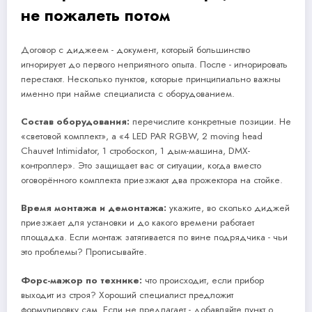
не пожалеть потом
Договор с диджеем - документ, который большинство
игнорирует до первого неприятного опыта. После - игнорировать
перестают. Несколько пунктов, которые принципиально важны
именно при найме специалиста с оборудованием.
Состав оборудования:
перечислите конкретные позиции. Не
«световой комплект», а «4 LED PAR RGBW, 2 moving head
Chauvet Intimidator, 1 стробоскоп, 1 дым-машина, DMX-
контроллер». Это защищает вас от ситуации, когда вместо
оговорённого комплекта приезжают два прожектора на стойке.
Время монтажа и демонтажа:
укажите, во сколько диджей
приезжает для установки и до какого времени работает
площадка. Если монтаж затягивается по вине подрядчика - чьи
это проблемы? Прописывайте.
Форс-мажор по технике:
что происходит, если прибор
выходит из строя? Хороший специалист предложит
формулировку сам. Если не предлагает - добавляйте пункт о