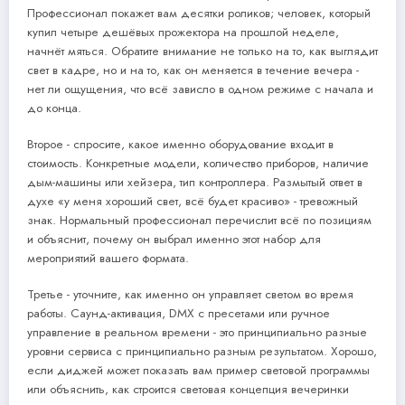
Профессионал покажет вам десятки роликов; человек, который
купил четыре дешёвых прожектора на прошлой неделе,
начнёт мяться. Обратите внимание не только на то, как выглядит
свет в кадре, но и на то, как он меняется в течение вечера -
нет ли ощущения, что всё зависло в одном режиме с начала и
до конца.
Второе - спросите, какое именно оборудование входит в
стоимость. Конкретные модели, количество приборов, наличие
дым-машины или хейзера, тип контроллера. Размытый ответ в
духе «у меня хороший свет, всё будет красиво» - тревожный
знак. Нормальный профессионал перечислит всё по позициям
и объяснит, почему он выбрал именно этот набор для
мероприятий вашего формата.
Третье - уточните, как именно он управляет светом во время
работы. Саунд-активация, DMX с пресетами или ручное
управление в реальном времени - это принципиально разные
уровни сервиса с принципиально разным результатом. Хорошо,
если диджей может показать вам пример световой программы
или объяснить, как строится световая концепция вечеринки