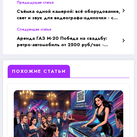
Предыдущая статья
Съёмка одной камерой: всё оборудование,
свет и звук для видеографа-одиночки - с
чего начать и как снимать
Следующая статья
профессионально
Аренда ГАЗ М-20 Победа на свадьбу:
ретро-автомобиль от 2500 руб/час -
забронируй лучший экземпляр весной
ПОХОЖИЕ СТАТЬИ