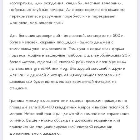
корпоративы, дни рождения, свадьбы, частные вечеринки,
небольшие клубные вечера. Для этого формата его комплект
перекрывает все разумные потребности - и перекрывает
дешевле, чем альтернативы.
Для больших мероприятий - фестивалей, концертов на 500 и
более человек, открытых площадок - одного диджея с
комплектом уже недостаточно. Там нужна серьёзная ферма
подвеса, мощные вашерные приборы с дальнобойностью 20 и
более метров, отдельный световой режиссёр с полноценным
пультом типа grandMA или Hog. Это другой масштаб и другие
деньги - и диджей с четырьмя движущимися головами на
штативах там будет выглядеть как карманный фонарик на
стадионе.
Граница между «достаточно» и «мало» проходит примерно по
площади зала 300-400 квадратных метров и высоте потолков 5
метров. Ниже этой границы - диджей с комплектом справляется
отлично. Выше - нужно обсуждать доукомплектование или
привлечение специализированной световой компании
дополнительно к диджею.