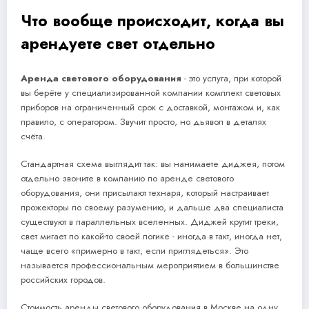
Что вообще происходит, когда вы
арендуете свет отдельно
Аренда светового оборудования
- это услуга, при которой
вы берёте у специализированной компании комплект световых
приборов на ограниченный срок с доставкой, монтажом и, как
правило, с оператором. Звучит просто, но дьявол в деталях
счёта.
Стандартная схема выглядит так: вы нанимаете диджея, потом
отдельно звоните в компанию по аренде светового
оборудования, они присылают технаря, который настраивает
прожекторы по своему разумению, и дальше два специалиста
существуют в параллельных вселенных. Диджей крутит треки,
свет мигает по какой-то своей логике - иногда в такт, иногда нет,
чаще всего «примерно в такт, если приглядеться». Это
называется профессиональным мероприятием в большинстве
российских городов.
Стоимость аренды светового оборудования в Москве на одну