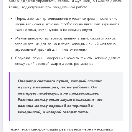
Когда диджей управляет и светом, и музыкой, он может делать
вещи, недоступные при раздельной работе:
Перед дропом - кульминационным моментом трека - постепенно
гасить весь свет и включать стробоскоп на пике. Зал взрывается
именно тогда, когда нужно, а не секунду спустя.
Менять цветовую температуру заливки в зависимости от жанра:
тёплые оттенки для фанка и хауса, холодный синий для техно,
агрессивный красный для пиков энергетики.
Создавать паузы - намеренные моменты темноты, которые делают
следующий световой удар в десять раз мощнее.
Оператор светового пульта, который слышит
музыку в первый раз, так не работает. Он
реагирует постфактум, а не предвосхищает.
Разница между этими двумя подходами - это
разница между хорошей вечеринкой и
вечеринкой, о которой говорят потом.
Технически синхронизация реализуется через несколько