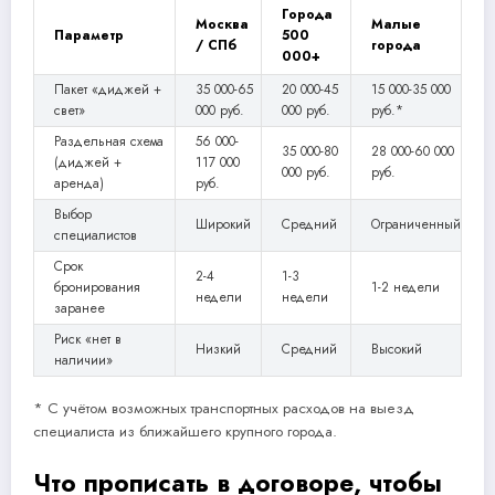
Города
Москва
Малые
Параметр
500
/ СПб
города
000+
Пакет «диджей +
35 000-65
20 000-45
15 000-35 000
свет»
000 руб.
000 руб.
руб.*
Раздельная схема
56 000-
35 000-80
28 000-60 000
(диджей +
117 000
000 руб.
руб.
аренда)
руб.
Выбор
Широкий
Средний
Ограниченный
специалистов
Срок
2-4
1-3
бронирования
1-2 недели
недели
недели
заранее
Риск «нет в
Низкий
Средний
Высокий
наличии»
* С учётом возможных транспортных расходов на выезд
специалиста из ближайшего крупного города.
Что прописать в договоре, чтобы