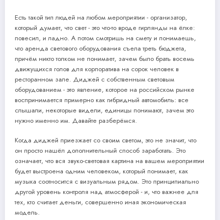
Есть такой тип людей на любом мероприятии - организатор,
который думает, что свет - это что-то вроде гирлянды на ёлке:
повесил, и ладно. А потом смотришь на смету и понимаешь,
что аренда светового оборудования съела треть бюджета,
причём никто толком не понимает, зачем было брать восемь
движущихся голов для корпоратива на сорок человек в
ресторанном зале. Диджей с собственным световым
оборудованием - это явление, которое на российском рынке
воспринимается примерно как гибридный автомобиль: все
слышали, некоторые видели, единицы понимают, зачем это
нужно именно им. Давайте разберёмся.
Когда диджей приезжает со своим светом, это не значит, что
он просто нашёл дополнительный способ заработать. Это
означает, что вся звуко-световая картина на вашем мероприятии
будет выстроена одним человеком, который понимает, как
музыка соотносится с визуальным рядом. Это принципиально
другой уровень контроля над атмосферой - и, что важнее для
тех, кто считает деньги, совершенно иная экономическая
модель.