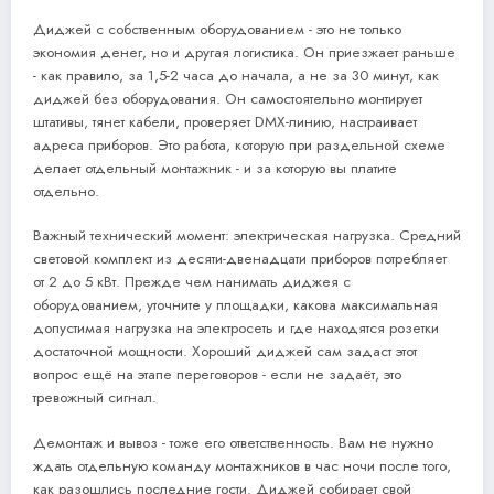
Диджей с собственным оборудованием - это не только
экономия денег, но и другая логистика. Он приезжает раньше
- как правило, за 1,5-2 часа до начала, а не за 30 минут, как
диджей без оборудования. Он самостоятельно монтирует
штативы, тянет кабели, проверяет DMX-линию, настраивает
адреса приборов. Это работа, которую при раздельной схеме
делает отдельный монтажник - и за которую вы платите
отдельно.
Важный технический момент: электрическая нагрузка. Средний
световой комплект из десяти-двенадцати приборов потребляет
от 2 до 5 кВт. Прежде чем нанимать диджея с
оборудованием, уточните у площадки, какова максимальная
допустимая нагрузка на электросеть и где находятся розетки
достаточной мощности. Хороший диджей сам задаст этот
вопрос ещё на этапе переговоров - если не задаёт, это
тревожный сигнал.
Демонтаж и вывоз - тоже его ответственность. Вам не нужно
ждать отдельную команду монтажников в час ночи после того,
как разошлись последние гости. Диджей собирает свой