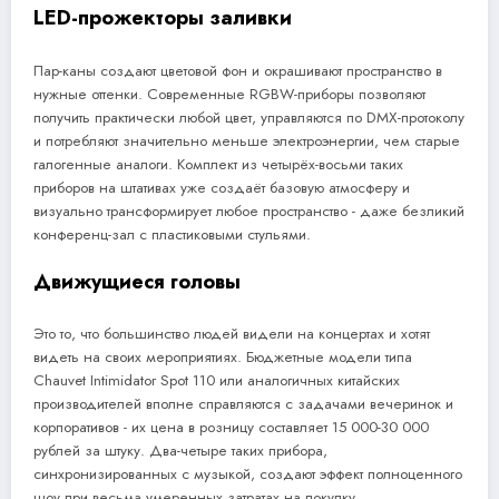
LED-прожекторы заливки
Пар-каны создают цветовой фон и окрашивают пространство в
нужные оттенки. Современные RGBW-приборы позволяют
получить практически любой цвет, управляются по DMX-протоколу
и потребляют значительно меньше электроэнергии, чем старые
галогенные аналоги. Комплект из четырёх-восьми таких
приборов на штативах уже создаёт базовую атмосферу и
визуально трансформирует любое пространство - даже безликий
конференц-зал с пластиковыми стульями.
Движущиеся головы
Это то, что большинство людей видели на концертах и хотят
видеть на своих мероприятиях. Бюджетные модели типа
Chauvet Intimidator Spot 110 или аналогичных китайских
производителей вполне справляются с задачами вечеринок и
корпоративов - их цена в розницу составляет 15 000-30 000
рублей за штуку. Два-четыре таких прибора,
синхронизированных с музыкой, создают эффект полноценного
шоу при весьма умеренных затратах на покупку.