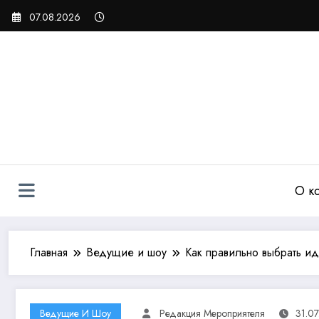
Перейти
07.08.2026
к
содержимому
О к
Главная
Ведущие и шоу
Как правильно выбрать ид
Ведущие И Шоу
Редакция Мероприятеля
31.0