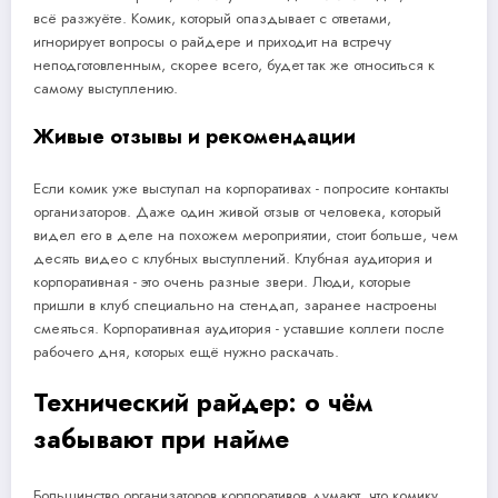
всё разжуёте. Комик, который опаздывает с ответами,
игнорирует вопросы о райдере и приходит на встречу
неподготовленным, скорее всего, будет так же относиться к
самому выступлению.
Живые отзывы и рекомендации
Если комик уже выступал на корпоративах - попросите контакты
организаторов. Даже один живой отзыв от человека, который
видел его в деле на похожем мероприятии, стоит больше, чем
десять видео с клубных выступлений. Клубная аудитория и
корпоративная - это очень разные звери. Люди, которые
пришли в клуб специально на стендап, заранее настроены
смеяться. Корпоративная аудитория - уставшие коллеги после
рабочего дня, которых ещё нужно раскачать.
Технический райдер: о чём
забывают при найме
Большинство организаторов корпоративов думают, что комику