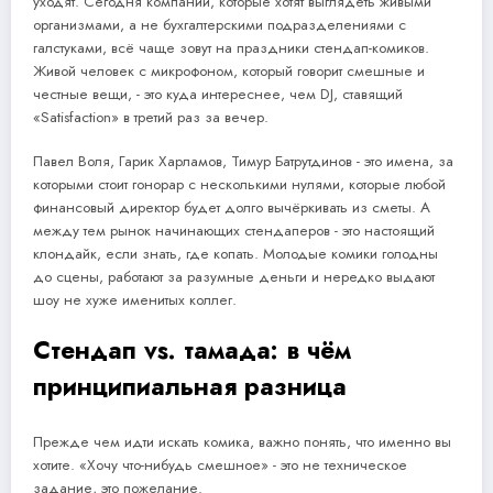
уходят. Сегодня компании, которые хотят выглядеть живыми
организмами, а не бухгалтерскими подразделениями с
галстуками, всё чаще зовут на праздники стендап-комиков.
Живой человек с микрофоном, который говорит смешные и
честные вещи, - это куда интереснее, чем DJ, ставящий
«Satisfaction» в третий раз за вечер.
Павел Воля, Гарик Харламов, Тимур Батрутдинов - это имена, за
которыми стоит гонорар с несколькими нулями, которые любой
финансовый директор будет долго вычёркивать из сметы. А
между тем рынок начинающих стендаперов - это настоящий
клондайк, если знать, где копать. Молодые комики голодны
до сцены, работают за разумные деньги и нередко выдают
шоу не хуже именитых коллег.
Стендап vs. тамада: в чём
принципиальная разница
Прежде чем идти искать комика, важно понять, что именно вы
хотите. «Хочу что-нибудь смешное» - это не техническое
задание, это пожелание.