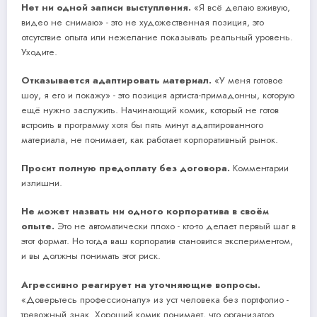
Нет ни одной записи выступления.
«Я всё делаю вживую,
видео не снимаю» - это не художественная позиция, это
отсутствие опыта или нежелание показывать реальный уровень.
Уходите.
Отказывается адаптировать материал.
«У меня готовое
шоу, я его и покажу» - это позиция артиста-примадонны, которую
ещё нужно заслужить. Начинающий комик, который не готов
встроить в программу хотя бы пять минут адаптированного
материала, не понимает, как работает корпоративный рынок.
Просит полную предоплату без договора.
Комментарии
излишни.
Не может назвать ни одного корпоратива в своём
опыте.
Это не автоматически плохо - кто-то делает первый шаг в
этот формат. Но тогда ваш корпоратив становится экспериментом,
и вы должны понимать этот риск.
Агрессивно реагирует на уточняющие вопросы.
«Доверьтесь профессионалу» из уст человека без портфолио -
тревожный знак. Хороший комик понимает, что организатор