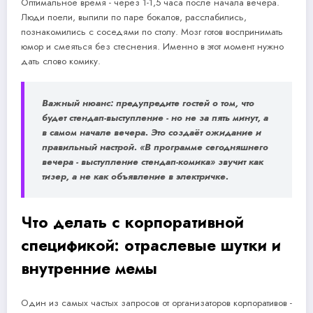
Оптимальное время - через 1-1,5 часа после начала вечера.
Люди поели, выпили по паре бокалов, расслабились,
познакомились с соседями по столу. Мозг готов воспринимать
юмор и смеяться без стеснения. Именно в этот момент нужно
дать слово комику.
Важный нюанс: предупредите гостей о том, что
будет стендап-выступление - но не за пять минут, а
в самом начале вечера. Это создаёт ожидание и
правильный настрой. «В программе сегодняшнего
вечера - выступление стендап-комика» звучит как
тизер, а не как объявление в электричке.
Что делать с корпоративной
спецификой: отраслевые шутки и
внутренние мемы
Один из самых частых запросов от организаторов корпоративов -