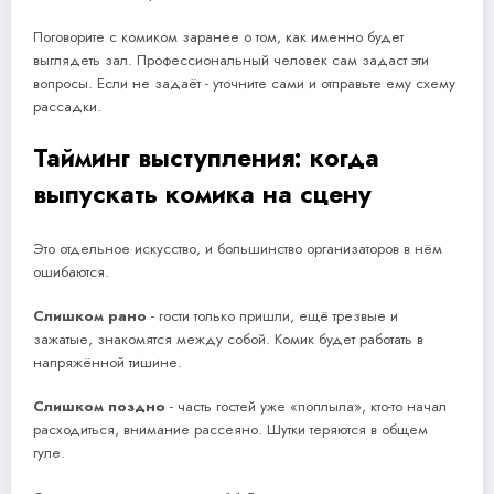
Поговорите с комиком заранее о том, как именно будет
выглядеть зал. Профессиональный человек сам задаст эти
вопросы. Если не задаёт - уточните сами и отправьте ему схему
рассадки.
Тайминг выступления: когда
выпускать комика на сцену
Это отдельное искусство, и большинство организаторов в нём
ошибаются.
Слишком рано
- гости только пришли, ещё трезвые и
зажатые, знакомятся между собой. Комик будет работать в
напряжённой тишине.
Слишком поздно
- часть гостей уже «поплыла», кто-то начал
расходиться, внимание рассеяно. Шутки теряются в общем
гуле.