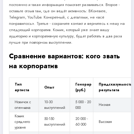
постоянно и такая информация помогает развиваться. Второе -
оставьте отзыв там, где он ведёт активность: ВКонтакте,
Telegram, YouTube. Конкретный, с деталями, не «всё
понравилось». Третье - сохраните контакт и вернитесь к нему на
следующий корпоратив. Комик, который уже знает вашу
аудиторию и корпоративную культуру, будет работать в два раза
лучше при повторном выступлении.
Сравнение вариантов: кого звать
на корпоратив
Тип
Гонорар
Предсказуемость
Опыт
артиста
(руб.)
результата
Новичок с
10-30
5 000 - 20
Низкая
опен-мака
выступлений
000
Комик
50-150
20 000 -
среднего
Высокая
выступлений
60 000
уровня