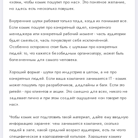
«хотим, чтобы комик пошутил про нас». Это понятное желание,
но здесь есть несколько ловушек.
Внутренние шутки работают только тогда, когда их понимают все.
Если комик пошутит про конкретный отдел, конкретного
менеджера или конкретный рабочий момент - часть аудитории
будет смеяться, часть почувствует себя исключённой.
Особенно осторожно стоит быть с шутками про конкретных
людей: то, что кажется безобидным организатору, может быть
болезненным для самого человека.
Хороший формат - шутки про индустрию в целом, а не про
конкретных людей. Если ваша компания занимается IT - комик
может пошутить про разработчиков, дедлайны и баги. Если это
ритейл - про клиентов и акции. Это смешно для всех, никого не
задевает лично и при этом создаёт ощущение «он говорит про
нас».
Чтобы комик мог подготовить такой материал, дайте ему вводную
информацию заранее: чем занимается компания, сколько
людей в зале, какой средний возраст аудитории, есть ли что-то
специфическое в корпоративной культуре. Хорошему комику