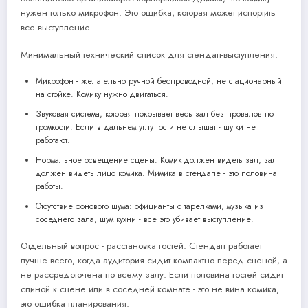
нужен только микрофон. Это ошибка, которая может испортить
всё выступление.
Минимальный технический список для стендап-выступления:
Микрофон - желательно ручной беспроводной, не стационарный
на стойке. Комику нужно двигаться.
Звуковая система, которая покрывает весь зал без провалов по
громкости. Если в дальнем углу гости не слышат - шутки не
работают.
Нормальное освещение сцены. Комик должен видеть зал, зал
должен видеть лицо комика. Мимика в стендапе - это половина
работы.
Отсутствие фонового шума: официанты с тарелками, музыка из
соседнего зала, шум кухни - всё это убивает выступление.
Отдельный вопрос - расстановка гостей. Стендап работает
лучше всего, когда аудитория сидит компактно перед сценой, а
не рассредоточена по всему залу. Если половина гостей сидит
спиной к сцене или в соседней комнате - это не вина комика,
это ошибка планирования.