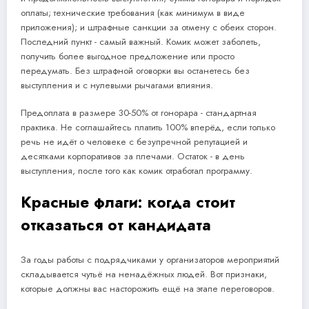
оплаты; технические требования (как минимум в виде
приложения); и штрафные санкции за отмену с обеих сторон.
Последний пункт - самый важный. Комик может заболеть,
получить более выгодное предложение или просто
передумать. Без штрафной оговорки вы останетесь без
выступления и с нулевыми рычагами влияния.
Предоплата в размере 30-50% от гонорара - стандартная
практика. Не соглашайтесь платить 100% вперёд, если только
речь не идёт о человеке с безупречной репутацией и
десятками корпоративов за плечами. Остаток - в день
выступления, после того как комик отработал программу.
Красные флаги: когда стоит
отказаться от кандидата
За годы работы с подрядчиками у организаторов мероприятий
складывается чутьё на ненадёжных людей. Вот признаки,
которые должны вас насторожить ещё на этапе переговоров.