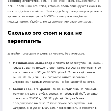
Booking-агентства.
Если не хочется искать самостоятельно -
есть небольшие агентства, которые специализируются именно
на комедийных артистах. Они ведут базу стендаперов разного
уровня и за комиссию в 10-20% от гонорара подберут
подходящего. Удобно, но удорожает итоговую стоимость.
Сколько это стоит и как не
переплатить
Давайте поговорим о деньгах честно, без экивоков.
Начинающий стендапер
с опытом 10-30 выступлений, который
только вышел за пределы опен-маков, возьмёт за корпоративное
выступление от 5 000 до 20 000 рублей. Это нижний сегмент
рынка. За эти деньги вы получаете живого человека с
микрофоном и каким-то материалом, но без гарантий качества.
Комик среднего уровня
- 50-100 выступлений за плечами,
регулярные шоу в клубах, возможно небольшой YouTube-канал -
попросит от 20 000 до 60 000 рублей. Это уже более
предсказуемое качество. У таких людей есть отработанный
материал, они умеют читать зал, профессионально относятся к