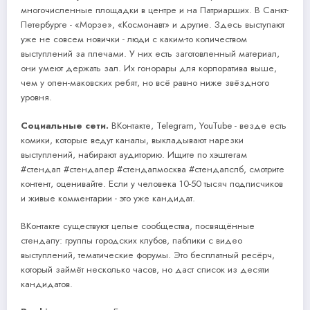
многочисленные площадки в центре и на Патриарших. В Санкт-
Петербурге - «Морзе», «Космонавт» и другие. Здесь выступают
уже не совсем новички - люди с каким-то количеством
выступлений за плечами. У них есть заготовленный материал,
они умеют держать зал. Их гонорары для корпоратива выше,
чем у опен-маковских ребят, но всё равно ниже звёздного
уровня.
Социальные сети.
ВКонтакте, Telegram, YouTube - везде есть
комики, которые ведут каналы, выкладывают нарезки
выступлений, набирают аудиторию. Ищите по хэштегам
#стендап #стендапер #стендапмосква #стендапспб, смотрите
контент, оценивайте. Если у человека 10-50 тысяч подписчиков
и живые комментарии - это уже кандидат.
ВКонтакте существуют целые сообщества, посвящённые
стендапу: группы городских клубов, паблики с видео
выступлений, тематические форумы. Это бесплатный ресёрч,
который займёт несколько часов, но даст список из десяти
кандидатов.