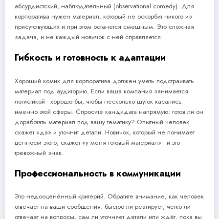
абсурдистский, наблюдательный (observational comedy). Для
корпоратива нужен материал, который не оскорбит никого из
присутствующих и при этом останется смешным. Это сложная
задача, и не каждый новичок с ней справляется.
Гибкость и готовность к адаптации
Хороший комик для корпоратива должен уметь подстраивать
материал под аудиторию. Если ваша компания занимается
логистикой - хорошо бы, чтобы несколько шуток касались
именно этой сферы. Спросите кандидата напрямую: готов ли он
доработать материал под вашу тематику? Опытный человек
скажет «да» и уточнит детали. Новичок, который не понимает
ценности этого, скажет «у меня готовый материал» - и это
тревожный знак.
Профессиональность в коммуникации
Это недооценённый критерий. Обратите внимание, как человек
отвечает на ваши сообщения: быстро ли реагирует, чётко ли
отвечает на вопросы, сам ли уточняет детали или ждёт, пока вы