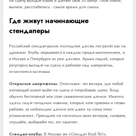
на сцену выходит комик и делает свои 30 минут. Гости поели,
выпили, расслабились - самое время для смеха.
Где живут начинающие
стендаперы
Российский стендап-рынок последние десять лет растёт как на
дрожжах. Клубы открываются в каждом городе-миллионнике, а
в Москве и Петербурге их уже десятки. Армия людей, которые
регулярно выходят на сцену и работают над материалом,
исчисляется тысячами.
Открытые микрофоны.
Опен-маки - это вечера, где любой
желающий может выйти на сцену и попробовать шутки. Вход
обычно бесплатный или стоит символические деньги. Именно
здесь сидят голодные новички, которые хотят практики и готовы
работать за небольшие деньги или даже за «опыт плюс
упоминание». Приходите на несколько таких вечеров, смотрите,
слушайте, выбирайте тех, кто зацепил.
Стендап-клубы.
В Москве это «Стендап Клуб №1»,