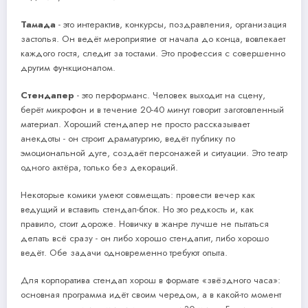
Тамада
- это интерактив, конкурсы, поздравления, организация
застолья. Он ведёт мероприятие от начала до конца, вовлекает
каждого гостя, следит за тостами. Это профессия с совершенно
другим функционалом.
Стендапер
- это перформанс. Человек выходит на сцену,
берёт микрофон и в течение 20-40 минут говорит заготовленный
материал. Хороший стендапер не просто рассказывает
анекдоты - он строит драматургию, ведёт публику по
эмоциональной дуге, создаёт персонажей и ситуации. Это театр
одного актёра, только без декораций.
Некоторые комики умеют совмещать: провести вечер как
ведущий и вставить стендап-блок. Но это редкость и, как
правило, стоит дороже. Новичку в жанре лучше не пытаться
делать всё сразу - он либо хорошо стендапит, либо хорошо
ведёт. Обе задачи одновременно требуют опыта.
Для корпоратива стендап хорош в формате «звёздного часа»:
основная программа идёт своим чередом, а в какой-то момент