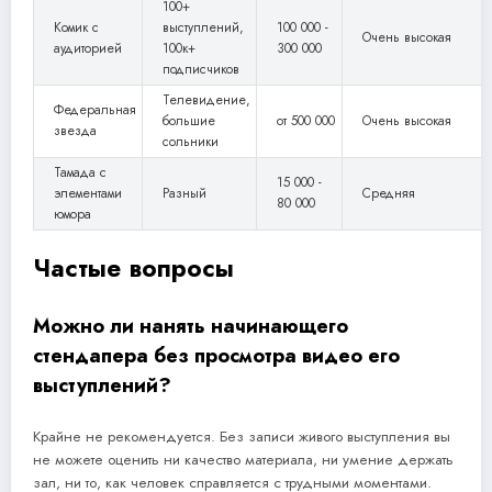
100+
Комик с
выступлений,
100 000 -
Очень высокая
аудиторией
100к+
300 000
подписчиков
Телевидение,
Федеральная
большие
от 500 000
Очень высокая
звезда
сольники
Тамада с
15 000 -
элементами
Разный
Средняя
80 000
юмора
Частые вопросы
Можно ли нанять начинающего
стендапера без просмотра видео его
выступлений?
Крайне не рекомендуется. Без записи живого выступления вы
не можете оценить ни качество материала, ни умение держать
зал, ни то, как человек справляется с трудными моментами.