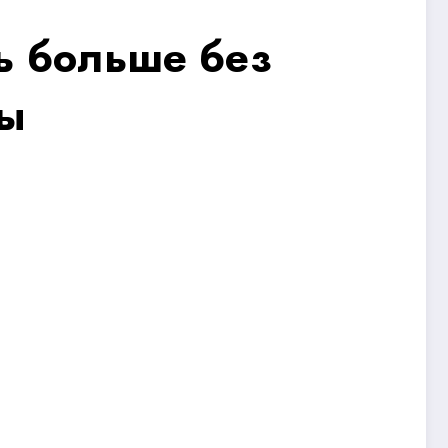
ь больше без
ны