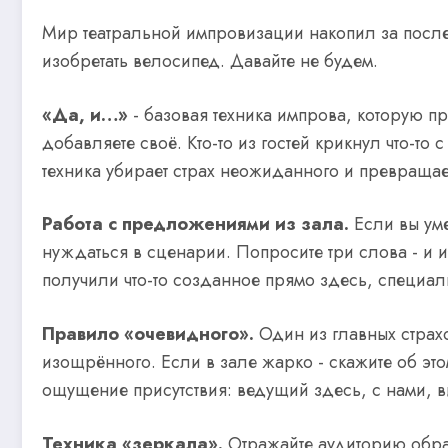
Мир театральной импровизации накопил за после
изобретать велосипед. Давайте не будем.
«Да, и…»
- базовая техника импрова, которую пр
добавляете своё. Кто-то из гостей крикнул что-то
техника убирает страх неожиданного и превраща
Работа с предложениями из зала.
Если вы уме
нуждаться в сценарии. Попросите три слова - и и
получили что-то созданное прямо здесь, специал
Правило «очевидного».
Один из главных страхо
изощрённого. Если в зале жарко - скажите об эт
ощущение присутствия: ведущий здесь, с нами, ви
Техника «зеркала».
Отражайте аудиторию обрат