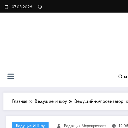
Перейти
07.08.2026
к
содержимому
О к
Главная
Ведущие и шоу
Ведущий-импровизатор: к
Ведущие И Шоу
Редакция Мероприятеля
12.0