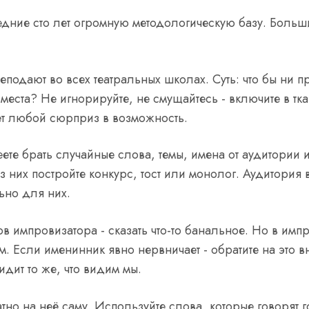
дние сто лет огромную методологическую базу. Больш
еподают во всех театральных школах. Суть: что бы ни 
 с места? Не игнорируйте, не смущайтесь - включите в 
ет любой сюрприз в возможность.
ете брать случайные слова, темы, имена от аудитории и 
з них постройте конкурс, тост или монолог. Аудитория 
ьно для них.
в импровизатора - сказать что-то банальное. Но в имп
ом. Если именинник явно нервничает - обратите на эт
дит то же, что видим мы.
но на неё саму. Используйте слова, которые говорят г