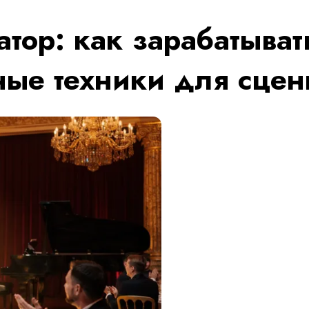
тор: как зарабатыват
ные техники для сце