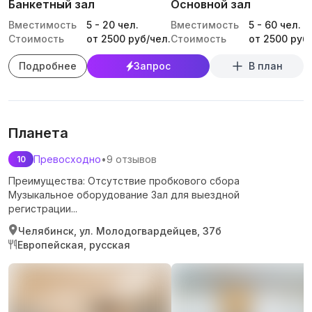
Банкетный зал
Основной зал
Вместимость
5
-
20
чел.
Вместимость
5
-
60
чел.
Стоимость
от 2500 руб/чел.
Стоимость
от 2500 руб/
Подробнее
Запрос
В план
Планета
Превосходно
•
9 отзывов
10
Преимущества: Отсутствие пробкового сбора
Музыкальное оборудование Зал для выездной
регистрации...
Челябинск, ул. Молодогвардейцев, 37б
Европейская, русская