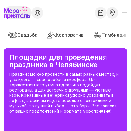
Свадьба
Корпоратив
Тимбилдинг
Площадки для проведения
праздника в Челябинске
Праздник можно провести в самых разных местах, и
у каждого — своя особая атмосфера. Для
торжественного ужина идеально подойдут
рестораны, а для встречи с друзьями — уютные
кафе. Креативные вечеринки удобно устраивать в
лофтах, а если вы ищете веселье с коктейлями и
музыкой, то лучший выбор — это бары. Всё зависит
от ваших предпочтений и формата мероприятия!