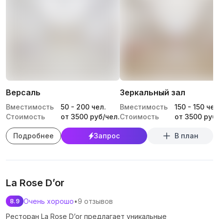
Версаль
Зеркальный зал
Вместимость
50
-
200
чел.
Вместимость
150
-
150
чел
Стоимость
от 3500 руб/чел.
Стоимость
от 3500 руб/
Подробнее
Запрос
В план
La Rose D’or
Очень хорошо
•
9 отзывов
8.9
Ресторан La Rose D’or предлагает уникальные