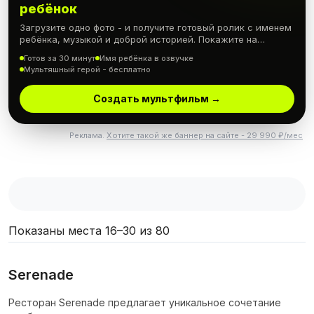
ребёнок
Загрузите одно фото - и получите готовый ролик с именем
ребёнка, музыкой и доброй историей. Покажите на
празднике или отправьте гостям вместо приглашения.
Готов за 30 минут
Имя ребёнка в озвучке
Мультяшный герой - бесплатно
Создать мультфильм →
Реклама.
Хотите такой же баннер на сайте - 29 990 ₽/мес
Показаны места
16
–
30
из
80
Serenade
Ресторан Serenade предлагает уникальное сочетание