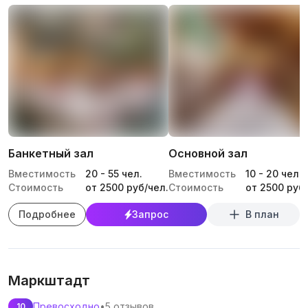
Банкетный зал
Основной зал
Вместимость
20
-
55
чел.
Вместимость
10
-
20
чел.
Стоимость
от 2500 руб/чел.
Стоимость
от 2500 руб/
Подробнее
Запрос
В план
‎Маркштадт
Превосходно
•
5 отзывов
10